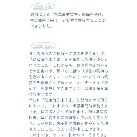
2020.5.21
政府による「緊急事態宣言」解除を受け、
再び開院に向け、少しずつ準備することが
できました。
2020.6.20
多くの方々のご理解・ご協力を賜りまして、
「助産院うまうま」を開院させて頂く運びと
なりました。これからも、お母様や赤ちゃん
との出会いや、頂いたご縁への感謝の気持ち
を忘れることなく、おひとりおひとりのお気
持ちを尊重させて頂いた「オーダーメイドの
ケア」をお届けできますよう、研讃を積み重
ねて参ります。
新たに「助産院うまうま」を開院させて頂く
にあたり、これまでの「出張専門助産院うま
うま」は閉院とさせて頂きます。2014年開院
以来、延べ数千組のお母様と泣いたり笑った
り、ご一緒に、お子様の成長を見守らせて頂
きましたこと、心より感謝申し上げます。
これまでも、そしてこれからの「うまうま」