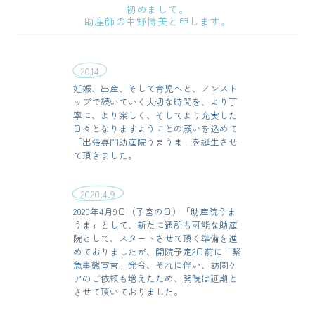
初めまして。
助産師の中野博美と申します。
2014
妊娠、出産、そして育児へと、ノンスト
ップで続いていく大切な時間を、より丁
寧に、より楽しく、そしてより充実した
日々となりますようにとの願いを込めて
「出張専門助産院うまうま」を誕生させ
て頂きました。
2020.4.9
2020年4月9日（子宮の日）「助産院うま
うま」として、新たに通所も可能な助産
院として、スタートさせて頂く準備を進
めておりましたが、開院予定2日前に「緊
急事態宣言」発令、それに伴い、訪問ケ
アのご依頼も増えたため、開院は延期と
させて頂いておりました。