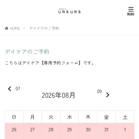
HOME
デイケアのご予約
デイケアのご予約
こちらはデイケア【専用予約フォーム】です。
keyboard_arrow_left
07
09
2026年08月
keyboard_arrow_right
日
月
火
水
木
金
土
26
27
28
29
30
31
1